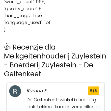
"word_count": 965,
"quality_score": 8,
"has__tags": true,
"language_used": "pl"
}
👍 Recenzje dla
Melkgeitenhouderij Zuylestein
- Boerderij Zuylestein - De
Geitenkeet
Ramon E.
5/5
De Geitenkeet-winkel is heel erg
leuk. Lekkere kaas in verschillende