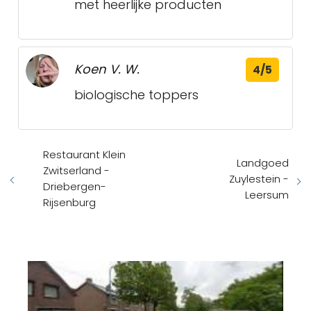
met heerlijke producten
Koen V. W.
4/5
biologische toppers
Restaurant Klein
Landgoed
Zwitserland -
Zuylestein -
Driebergen-
Leersum
Rijsenburg