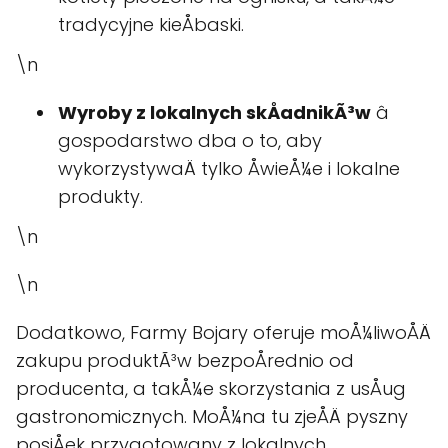
tradycyjne kieÅbaski.
\n
Wyroby z lokalnych skÅadnikÃ³w
â
gospodarstwo dba o to, aby
wykorzystywaÄ tylko ÅwieÅ¼e i lokalne
produkty.
\n
\n
Dodatkowo, Farmy Bojary oferuje moÅ¼liwoÅÄ
zakupu produktÃ³w bezpoÅrednio od
producenta, a takÅ¼e skorzystania z usÅug
gastronomicznych. MoÅ¼na tu zjeÅÄ pyszny
posiÅek przygotowany z lokalnych