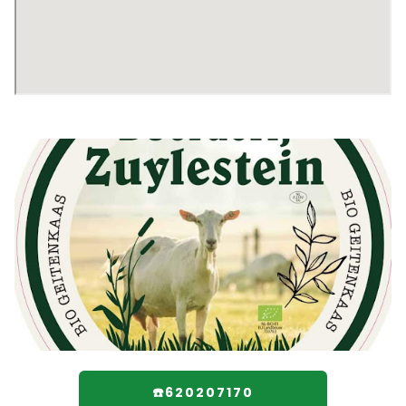
☎️620207170