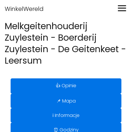
WinkelWereld
Melkgeitenhouderij
Zuylestein - Boerderij
Zuylestein - De Geitenkeet -
Leersum
👍 Opinie
📌 Mapa
ℹ️ Informacje
⏰ Godziny