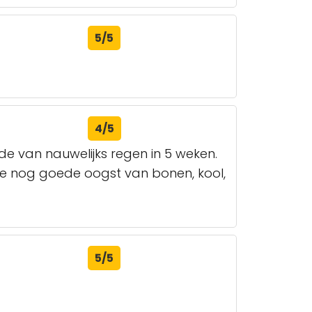
5/5
4/5
de van nauwelijks regen in 5 weken.
e nog goede oogst van bonen, kool,
5/5