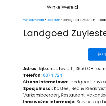
WinkelWereld
WinkelWereld
Leersum
Landgoed Zuylestein - Lee
Landgoed Zuyleste
👍 O
Adres:
Rijksstraatweg 11, 3956 CH Leer
Telefon:
637417241
.
Strona internetowa:
landgoed-zuylest
Specjalności:
Kasteel, Bed & Breakfast,
Varkensboerderij, Restaurant, Vakant
Inne ważne informacje:
Services op be