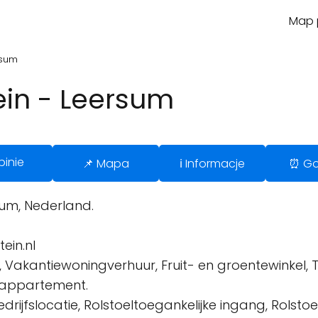
Map p
rsum
in - Leersum
pinie
📌 Mapa
ℹ️ Informacje
⏰ Go
sum, Nederland.
ein.nl
 Vakantiewoningverhuur, Fruit- en groentewinkel, T
ieappartement.
drijfslocatie, Rolstoeltoegankelijke ingang, Rolsto