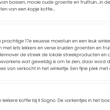
n bossen, mooie oude groente en fruittuin....in de
en van een kopje koffie....
prachtige 17e eeuwse moestuin en een leuk winkelt
en met iets lekkers en verse kruiden groenten en fr
lennover de streek de lokale streekproducten en 
svarkens wat geweldig is om te zien, daar word d
ees van verkocht in het winkeltje. Een fijne plek met
n lekkere koffie bij Il Sogno. De varkentjes in het bos