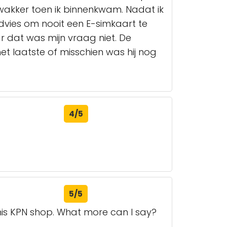
 wakker toen ik binnenkwam. Nadat ik
dvies om nooit een E-simkaart te
r dat was mijn vraag niet. De
t laatste of misschien was hij nog
4/5
5/5
his KPN shop. What more can I say?