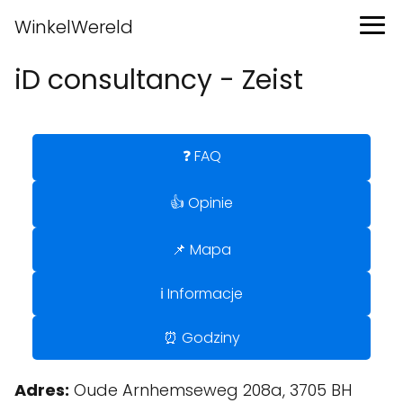
WinkelWereld
iD consultancy - Zeist
❓ FAQ
👍 Opinie
📌 Mapa
ℹ️ Informacje
⏰ Godziny
Adres:
Oude Arnhemseweg 208a, 3705 BH