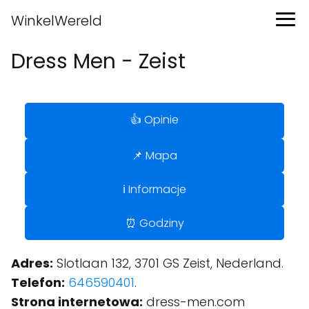
WinkelWereld
Dress Men - Zeist
👍 Opinie
📌 Mapa
ℹ️ Informacje
⏰ Godziny
Adres:
Slotlaan 132, 3701 GS Zeist, Nederland.
Telefon:
646590401
.
Strona internetowa:
dress-men.com