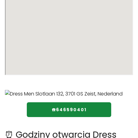
☎️646590401
⏰ Godziny otwarcia Dress