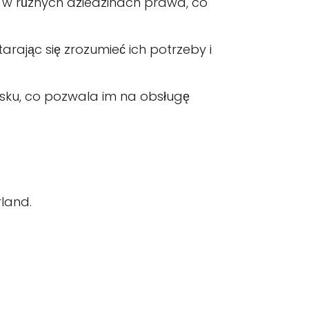
w různých dziedzinach prawa, co
tarając się zrozumieć ich potrzeby i
usku, co pozwala im na obsługę
rland.