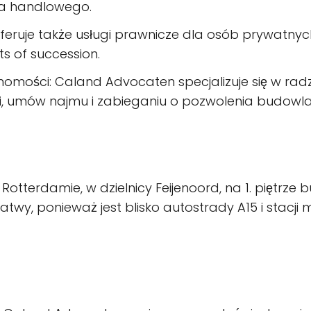
wa handlowego.
oferuje także usługi prawnicze dla osób prywatnyc
s of succession.
chomości: Caland Advocaten specjalizuje się w rad
i, umów najmu i zabieganiu o pozwolenia budowla
otterdamie, w dzielnicy Feijenoord, na 1. piętrze 
atwy, ponieważ jest blisko autostrady A15 i stacji m