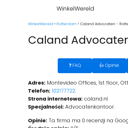
WinkelWereld
WinkelWereld
Rotterdam
Caland Advocaten - Rot
Caland Advocaten
❓ FAQ
👍 Opinie
Adres:
Montevideo Offices, 1st floor, O
Telefon:
102177722
.
Strona internetowa:
caland.nl
Specjalności:
Advocatenkantoor.
Opinie:
Ta firma ma 0 recenzji na Goog