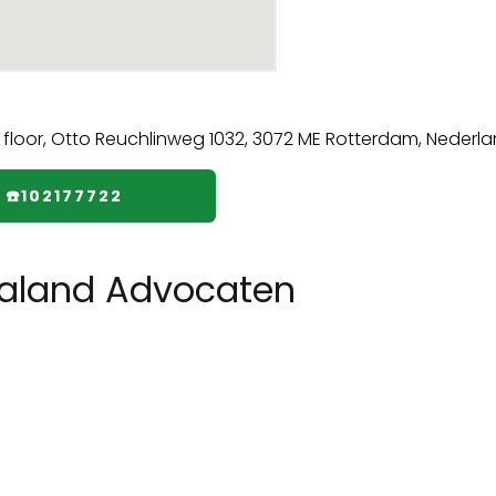
☎️102177722
Caland Advocaten