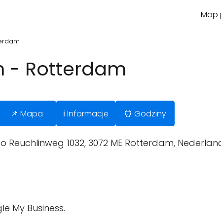
Map p
terdam
 - Rotterdam
📌 Mapa
ℹ️ Informacje
⏰ Godziny
tto Reuchlinweg 1032, 3072 ME Rotterdam, Nederlan
le My Business.