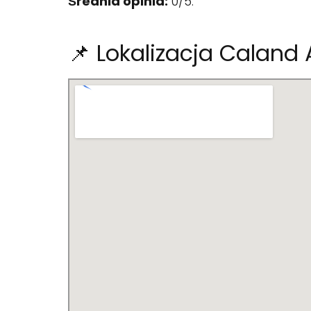
Średnia opinia:
0/5.
📌 Lokalizacja Caland