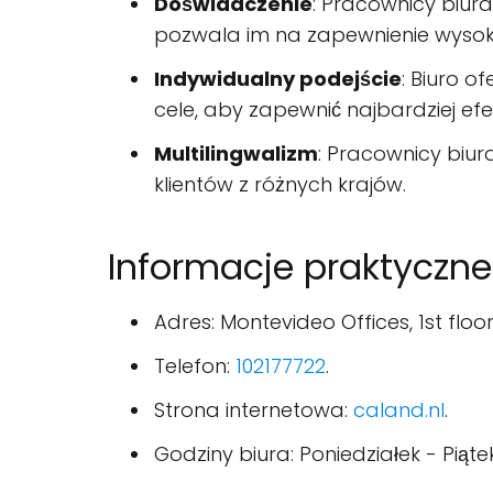
Doświadczenie
: Pracownicy biu
pozwala im na zapewnienie wysokie
Indywidualny podejście
: Biuro o
cele, aby zapewnić najbardziej ef
Multilingwalizm
: Pracownicy biur
klientów z różnych krajów.
Informacje praktyczne
Adres: Montevideo Offices, 1st flo
Telefon:
102177722
.
Strona internetowa:
caland.nl
.
Godziny biura: Poniedziałek - Piątek,