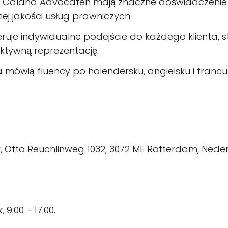
ra Caland Advocaten mają znaczne doświadczenie 
j jakości usług prawniczych.
feruje indywidualne podejście do każdego klienta, s
ektywną reprezentację.
a mówią fluency po holendersku, angielsku i franc
or, Otto Reuchlinweg 1032, 3072 ME Rotterdam, Nede
 9:00 - 17:00.