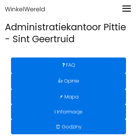
WinkelWereld
Administratiekantoor Pittie
- Sint Geertruid
❓ FAQ
👍 Opinie
📌 Mapa
ℹ️ Informacje
⏰ Godziny