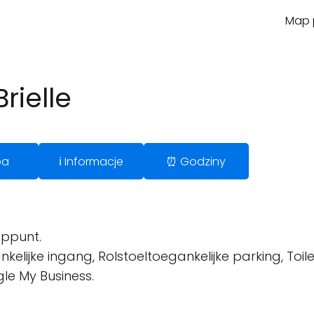
Map p
rielle
pa
ℹ️ Informacje
⏰ Godziny
ppunt.
kelijke ingang, Rolstoeltoegankelijke parking, Toile
le My Business.