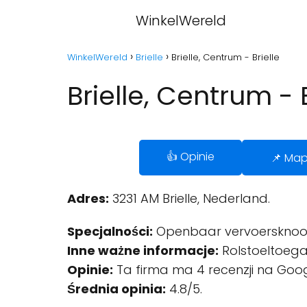
WinkelWereld
WinkelWereld
Brielle
Brielle, Centrum - Brielle
Brielle, Centrum - B
👍 Opinie
📌 Ma
Adres:
3231 AM Brielle, Nederland.
Specjalności:
Openbaar vervoersknoo
Inne ważne informacje:
Rolstoeltoegan
Opinie:
Ta firma ma 4 recenzji na Goog
Średnia opinia:
4.8/5.