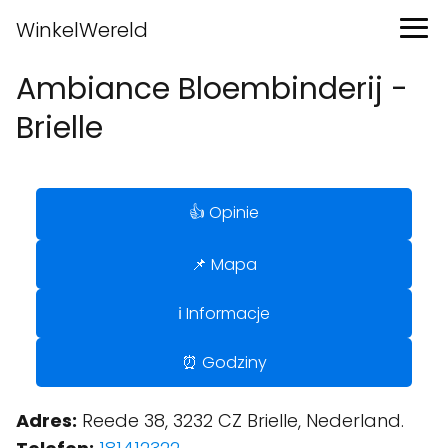
WinkelWereld
Ambiance Bloembinderij -
Brielle
👍 Opinie
📌 Mapa
ℹ️ Informacje
⏰ Godziny
Adres:
Reede 38, 3232 CZ Brielle, Nederland.