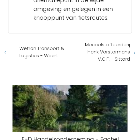
oriëntatiepunt in de wijde
omgeving en gelegen in een
knooppunt van fietsroutes.
Meubelstoffeerderij
Wetron Transport &
Henk Vorstermans
Logistics - Weert
V.O.F. - Sittard
E+D Handelsonderneming - Egchel