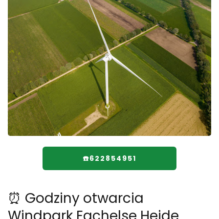
☎️622854951
⏰ Godziny otwarcia
Windpark Egchelse Heide