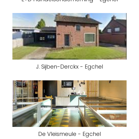
J. Sijben-Derckx - Egchel
De Vleismeule - Egchel