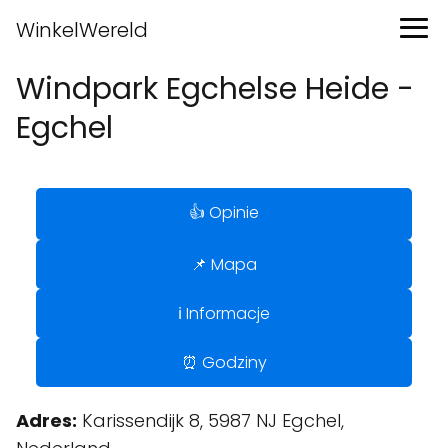
WinkelWereld
Windpark Egchelse Heide -
Egchel
👍 Opinie
📌 Mapa
ℹ️ Informacje
⏰ Godziny
Adres:
Karissendijk 8, 5987 NJ Egchel,