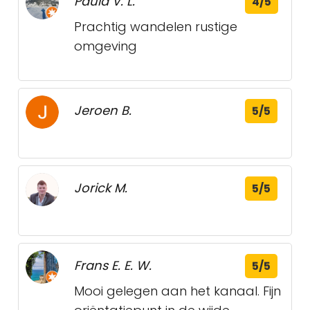
Paula V. L.
4/5
Prachtig wandelen rustige
omgeving
Jeroen B.
5/5
Jorick M.
5/5
Frans E. E. W.
5/5
Mooi gelegen aan het kanaal. Fijn