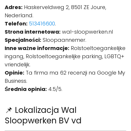
Adres:
Haskerveldweg 2, 8501 ZE Joure,
Nederland.
Telefon:
513416600
.
Strona internetowa:
wal-sloopwerken.nl
Specjalności:
Sloopaannemer.
Inne ważne informacje:
Rolstoeltoegankelijke
ingang, Rolstoeltoegankelijke parking, LGBTQ+
vriendelijk.
Opinie:
Ta firma ma 62 recenzji na Google My
Business.
Średnia opinia:
4.5/5.
📌 Lokalizacja Wal
Sloopwerken BV vd