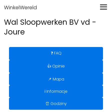
WinkelWereld
Wal Sloopwerken BV vd -
Joure
❓ FAQ
👍 Opinie
📌 Mapa
ℹ️ Informacje
⏰ Godziny