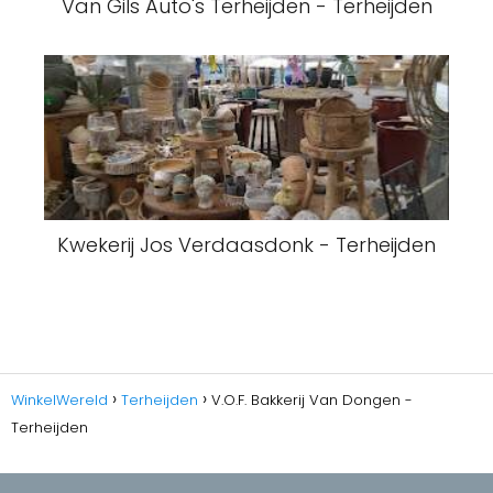
Van Gils Auto's Terheijden - Terheijden
Kwekerij Jos Verdaasdonk - Terheijden
WinkelWereld
Terheijden
V.O.F. Bakkerij Van Dongen -
Terheijden