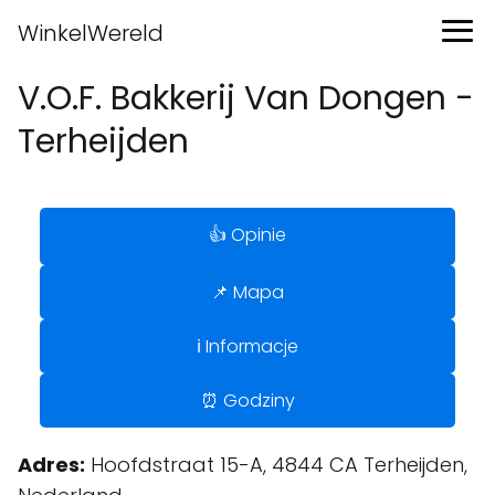
WinkelWereld
V.O.F. Bakkerij Van Dongen -
Terheijden
👍 Opinie
📌 Mapa
ℹ️ Informacje
⏰ Godziny
Adres:
Hoofdstraat 15-A, 4844 CA Terheijden,