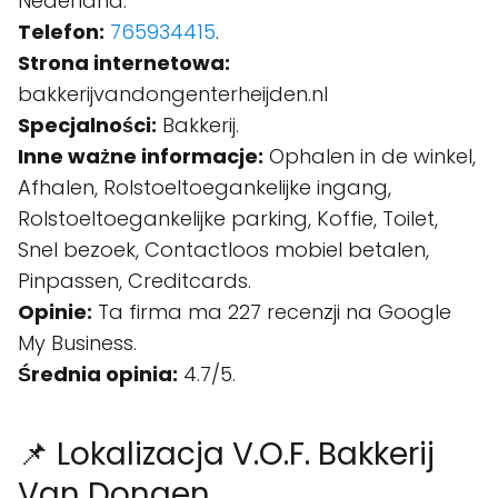
Nederland.
Telefon:
765934415
.
Strona internetowa:
bakkerijvandongenterheijden.nl
Specjalności:
Bakkerij.
Inne ważne informacje:
Ophalen in de winkel,
Afhalen, Rolstoeltoegankelijke ingang,
Rolstoeltoegankelijke parking, Koffie, Toilet,
Snel bezoek, Contactloos mobiel betalen,
Pinpassen, Creditcards.
Opinie:
Ta firma ma 227 recenzji na Google
My Business.
Średnia opinia:
4.7/5.
📌 Lokalizacja V.O.F. Bakkerij
Van Dongen