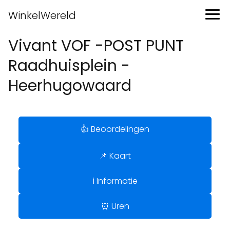
WinkelWereld
Vivant VOF -POST PUNT
Raadhuisplein -
Heerhugowaard
👍 Beoordelingen
📌 Kaart
ℹ️ Informatie
⏰ Uren