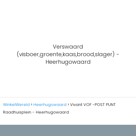
Verswaard
(visboer,groente,kaas,brood,slager) -
Heerhugowaard
WinkelWereld
Heerhugowaard
Vivant VOF -POST PUNT
Raadhuisplein - Heerhugowaard