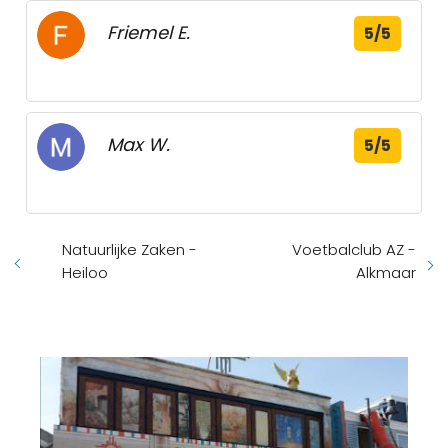
Friemel E.
5/5
Max W.
5/5
Natuurlijke Zaken -
Voetbalclub AZ -
Heiloo
Alkmaar