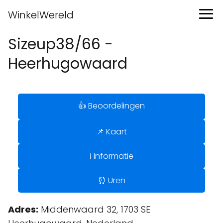
WinkelWereld
Sizeup38/66 -
Heerhugowaard
👍 Beoordelingen
📌 Kaart
ℹ️ Informatie
⏰ Uren
Adres:
Middenwaard 32, 1703 SE