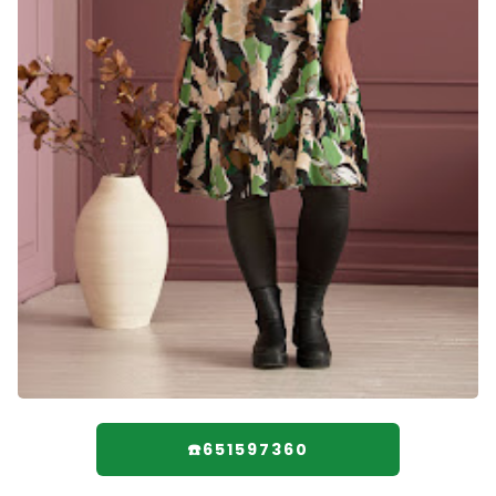
☎️651597360