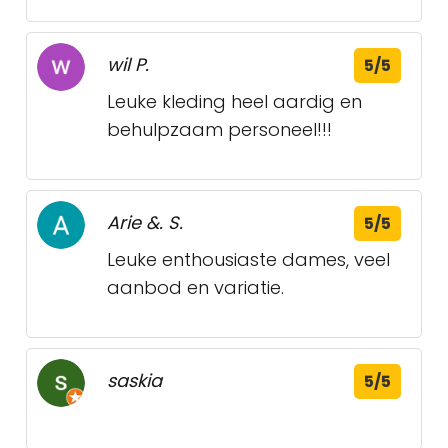
wil P.
5/5
Leuke kleding heel aardig en
behulpzaam personeel!!!
Arie &. S.
5/5
Leuke enthousiaste dames, veel
aanbod en variatie.
saskia
5/5