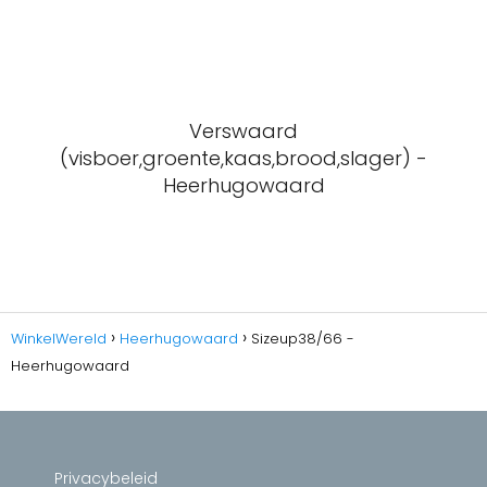
Verswaard
(visboer,groente,kaas,brood,slager) -
Heerhugowaard
WinkelWereld
Heerhugowaard
Sizeup38/66 -
Heerhugowaard
Privacybeleid