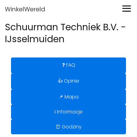
WinkelWereld
Schuurman Techniek B.V. -
IJsselmuiden
❓ FAQ
👍 Opinie
📌 Mapa
ℹ️ Informacje
⏰ Godziny