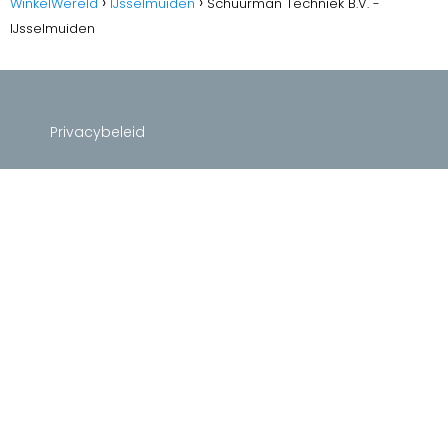
WinkelWereld
IJsselmuiden
Schuurman Techniek B.V. -
IJsselmuiden
Privacybeleid