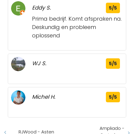
Eddy S.
5/5
Prima bedrijf. Komt afspraken na.
Deskundig en probleem
oplossend
WJ S.
5/5
Michel H.
5/5
Ampliado -
RJWood - Asten