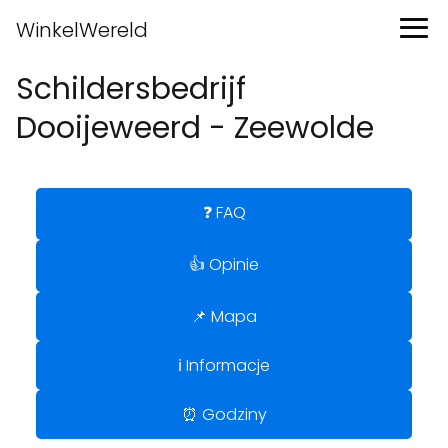
WinkelWereld
Schildersbedrijf
Dooijeweerd - Zeewolde
❓ FAQ
👍 Opinie
📌 Mapa
ℹ️ Informacje
⏰ Godziny