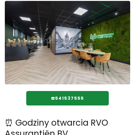
☎️541537555
⏰ Godziny otwarcia RVO
Assurantiën BV