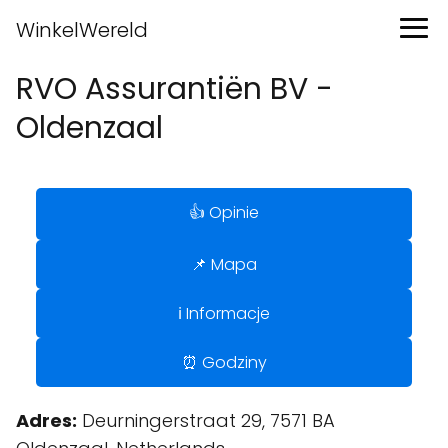
WinkelWereld
RVO Assurantiën BV -
Oldenzaal
👍 Opinie
📌 Mapa
ℹ️ Informacje
⏰ Godziny
Adres:
Deurningerstraat 29, 7571 BA