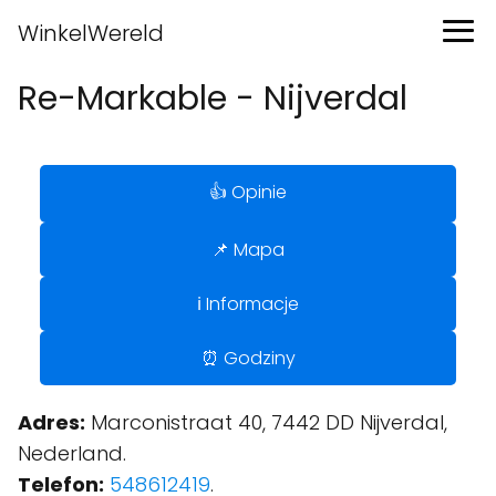
WinkelWereld
Re-Markable - Nijverdal
👍 Opinie
📌 Mapa
ℹ️ Informacje
⏰ Godziny
Adres:
Marconistraat 40, 7442 DD Nijverdal,
Nederland.
Telefon:
548612419
.