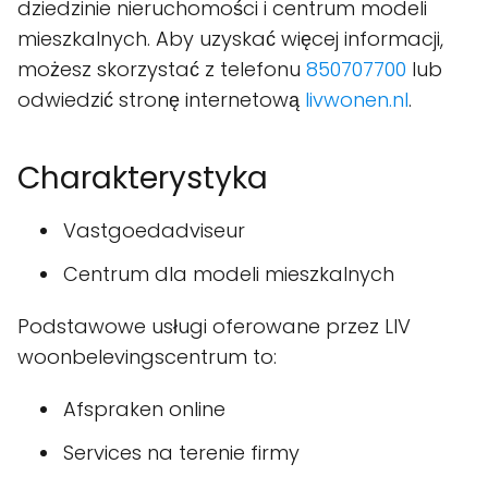
dziedzinie nieruchomości i centrum modeli
mieszkalnych. Aby uzyskać więcej informacji,
możesz skorzystać z telefonu
850707700
lub
odwiedzić stronę internetową
livwonen.nl
.
Charakterystyka
Vastgoedadviseur
Centrum dla modeli mieszkalnych
Podstawowe usługi oferowane przez LIV
woonbelevingscentrum to:
Afspraken online
Services na terenie firmy