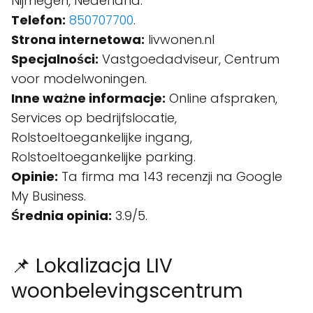
Nijmegen, Nederland.
Telefon:
850707700
.
Strona internetowa:
livwonen.nl
Specjalności:
Vastgoedadviseur, Centrum
voor modelwoningen.
Inne ważne informacje:
Online afspraken,
Services op bedrijfslocatie,
Rolstoeltoegankelijke ingang,
Rolstoeltoegankelijke parking.
Opinie:
Ta firma ma 143 recenzji na Google
My Business.
Średnia opinia:
3.9/5.
📌 Lokalizacja LIV
woonbelevingscentrum