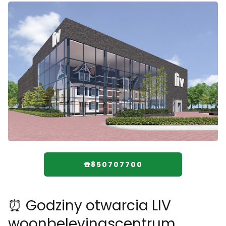
☎️850707700
⏰ Godziny otwarcia LIV
woonbelevingscentrum