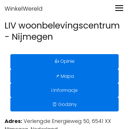
WinkelWereld
LIV woonbelevingscentrum
- Nijmegen
👍 Opinie
📌 Mapa
ℹ️ Informacje
⏰ Godziny
Adres:
Verlengde Energieweg 50, 6541 XX