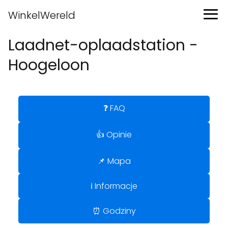
WinkelWereld
Laadnet-oplaadstation -
Hoogeloon
❓ FAQ
👍 Opinie
📌 Mapa
ℹ️ Informacje
⏰ Godziny