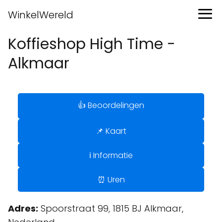
WinkelWereld
Koffieshop High Time -
Alkmaar
👍 Beoordelingen
📌 Kaart
ℹ️ Informatie
⏰ Uren
Adres:
Spoorstraat 99, 1815 BJ Alkmaar,