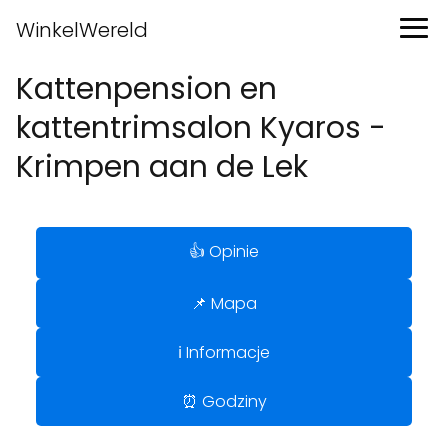
WinkelWereld
Kattenpension en
kattentrimsalon Kyaros -
Krimpen aan de Lek
👍 Opinie
📌 Mapa
ℹ️ Informacje
⏰ Godziny