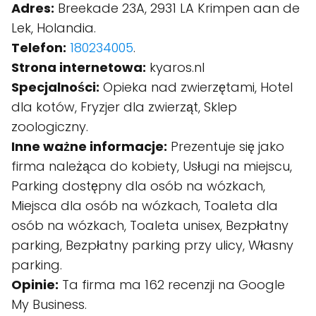
Adres:
Breekade 23A, 2931 LA Krimpen aan de
Lek, Holandia.
Telefon:
180234005
.
Strona internetowa:
kyaros.nl
Specjalności:
Opieka nad zwierzętami, Hotel
dla kotów, Fryzjer dla zwierząt, Sklep
zoologiczny.
Inne ważne informacje:
Prezentuje się jako
firma należąca do kobiety, Usługi na miejscu,
Parking dostępny dla osób na wózkach,
Miejsca dla osób na wózkach, Toaleta dla
osób na wózkach, Toaleta unisex, Bezpłatny
parking, Bezpłatny parking przy ulicy, Własny
parking.
Opinie:
Ta firma ma 162 recenzji na Google
My Business.