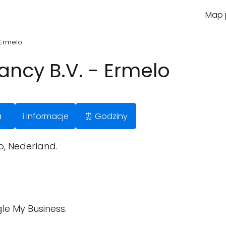
Map p
 Ermelo
ncy B.V. - Ermelo
a
ℹ️ Informacje
⏰ Godziny
o, Nederland.
le My Business.