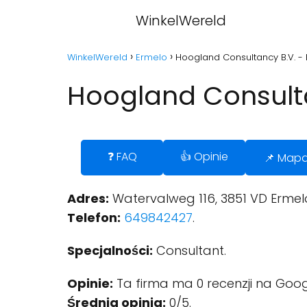
WinkelWereld
WinkelWereld
Ermelo
Hoogland Consultancy B.V. -
Hoogland Consulta
❓ FAQ
👍 Opinie
📌 Map
Adres:
Watervalweg 116, 3851 VD Ermel
Telefon:
649842427
.
Specjalności:
Consultant.
Opinie:
Ta firma ma 0 recenzji na Goog
Średnia opinia:
0/5.