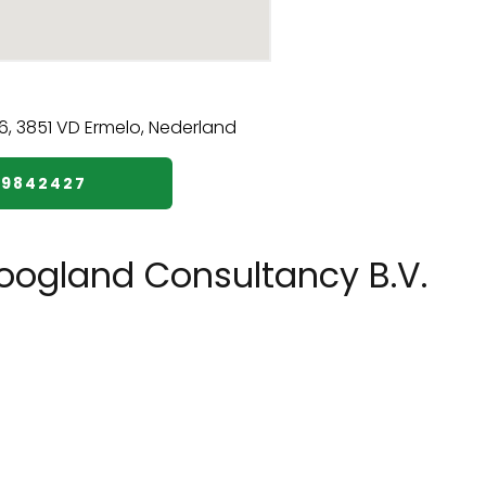
49842427
oogland Consultancy B.V.