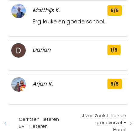
Matthijs K.
5/5
Erg leuke en goede school.
Darian
1/5
Arjan K.
5/5
J van Zeelst loon en
Gerritsen Heteren
grondverzet -
BV - Heteren
Hedel