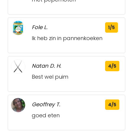
Fole L.
1/5
Ik heb zin in pannenkoeken
Natan D. H.
4/5
Best wel puim
Geoffrey T.
4/5
goed eten