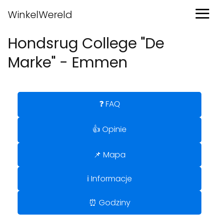
WinkelWereld
Hondsrug College "De
Marke" - Emmen
❓ FAQ
👍 Opinie
📌 Mapa
ℹ️ Informacje
⏰ Godziny