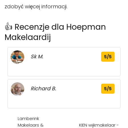
zdobyć więcej informacji.
👍 Recenzje dla Hoepman
Makelaardij
Sk M.
5/5
Richard B.
5/5
Lamberink
Makelaars &
KIEN wijkmakelaar -