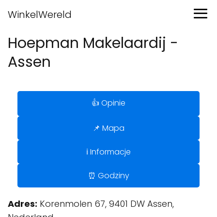
WinkelWereld
Hoepman Makelaardij -
Assen
👍 Opinie
📌 Mapa
ℹ️ Informacje
⏰ Godziny
Adres:
Korenmolen 67, 9401 DW Assen,