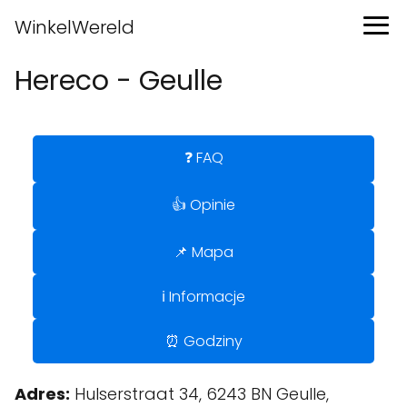
WinkelWereld
Hereco - Geulle
❓ FAQ
👍 Opinie
📌 Mapa
ℹ️ Informacje
⏰ Godziny
Adres:
Hulserstraat 34, 6243 BN Geulle,