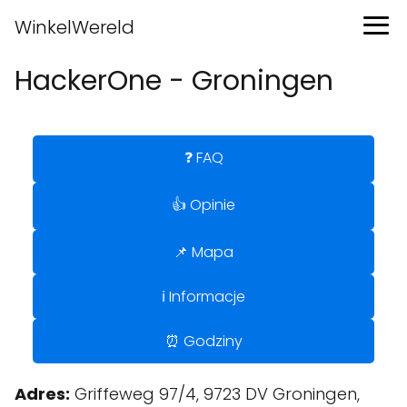
WinkelWereld
HackerOne - Groningen
❓ FAQ
👍 Opinie
📌 Mapa
ℹ️ Informacje
⏰ Godziny
Adres:
Griffeweg 97/4, 9723 DV Groningen,