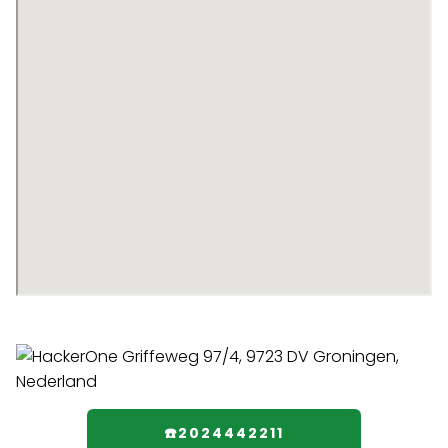
☎️2024442211