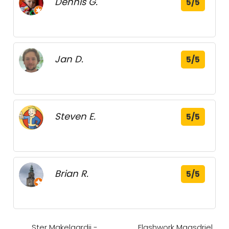
Dennis G.
5/5
Jan D.
5/5
Steven E.
5/5
Brian R.
5/5
Ster Makelaardij -
Flashwork Maasdriel