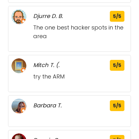
Djurre D. B.
5/5
The one best hacker spots in the
area
Mitch T. (.
5/5
try the ARM
Barbara T.
5/5