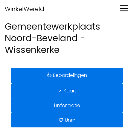
WinkelWereld
Gemeentewerkplaats
Noord-Beveland -
Wissenkerke
👍 Beoordelingen
📌 Kaart
ℹ️ Informatie
⏰ Uren