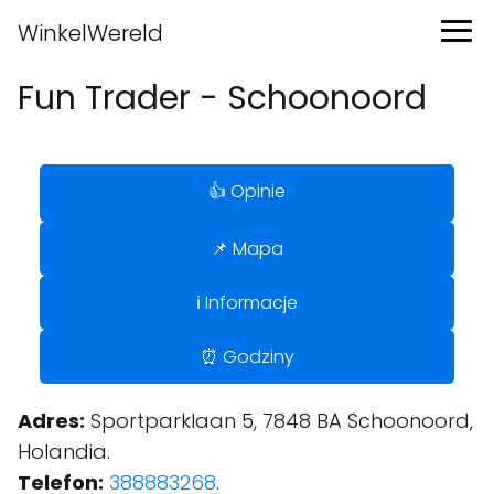
WinkelWereld
Fun Trader - Schoonoord
👍 Opinie
📌 Mapa
ℹ️ Informacje
⏰ Godziny
Adres:
Sportparklaan 5, 7848 BA Schoonoord,
Holandia.
Telefon:
388883268
.