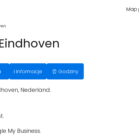
Map p
ven
 Eindhoven
a
ℹ️ Informacje
⏰ Godziny
dhoven, Nederland.
t.
le My Business.