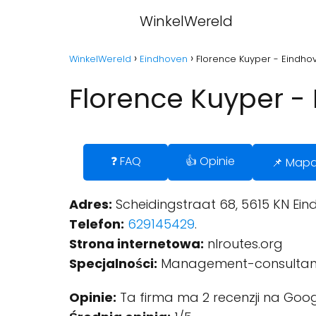
WinkelWereld
WinkelWereld
Eindhoven
Florence Kuyper - Eindho
Florence Kuyper -
❓ FAQ
👍 Opinie
📌 Map
Adres:
Scheidingstraat 68, 5615 KN Ein
Telefon:
629145429
.
Strona internetowa:
nlroutes.org
Specjalności:
Management-consultan
Opinie:
Ta firma ma 2 recenzji na Goog