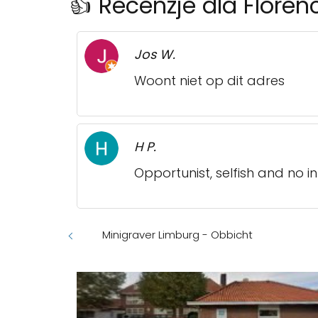
👍 Recenzje dla Floren
Jos W.
Woont niet op dit adres
H P.
Opportunist, selfish and no i
Minigraver Limburg - Obbicht