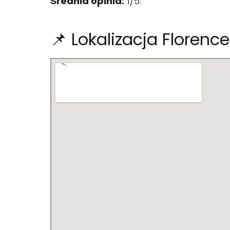
Średnia opinia:
1/5.
📌 Lokalizacja Florenc