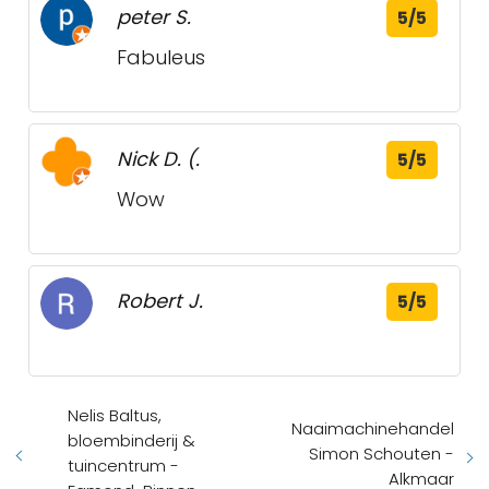
peter S.
5/5
Fabuleus
Nick D. (.
5/5
Wow
Robert J.
5/5
Nelis Baltus,
Naaimachinehandel
bloembinderij &
Simon Schouten -
tuincentrum -
Alkmaar