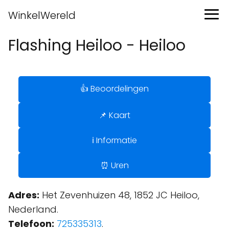
WinkelWereld
Flashing Heiloo - Heiloo
👍 Beoordelingen
📌 Kaart
ℹ️ Informatie
⏰ Uren
Adres:
Het Zevenhuizen 48, 1852 JC Heiloo,
Nederland.
Telefoon:
725335313
.