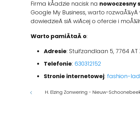
Firma kÅadzie nacisk na
nowoczesny s
Google My Business, warto rozwaÅ¼yÄ wi
dowiedzieÄ siÄ wiÄcej o ofercie i moÅ¼
Warto pamiÄtaÄ o
:
Adresie
: Stuifzandlaan 5, 7764 A
Telefonie
:
630312152
Stronie internetowej
:
fashion-ladi
H. Elzing Zonwering - Nieuw-Schoonebee