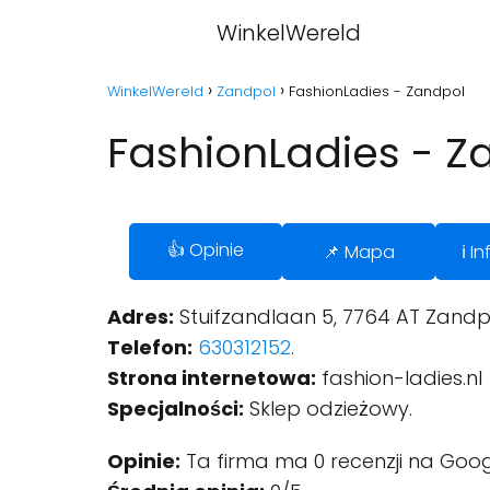
WinkelWereld
WinkelWereld
Zandpol
FashionLadies - Zandpol
FashionLadies - Z
👍 Opinie
📌 Mapa
ℹ️ 
Adres:
Stuifzandlaan 5, 7764 AT Zandpo
Telefon:
630312152
.
Strona internetowa:
fashion-ladies.nl
Specjalności:
Sklep odzieżowy.
Opinie:
Ta firma ma 0 recenzji na Goog