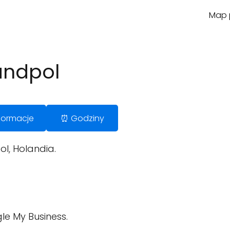
Map p
andpol
Informacje
⏰ Godziny
l, Holandia.
le My Business.