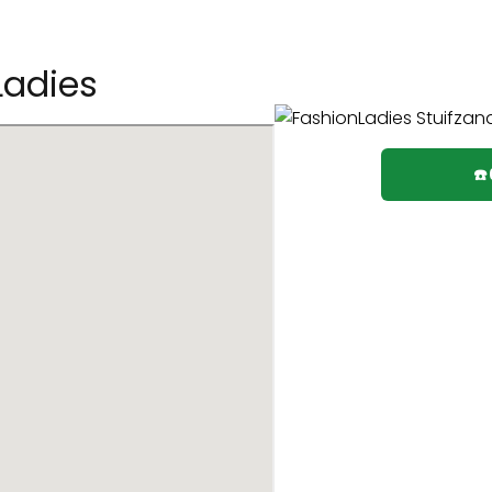
Ladies
☎