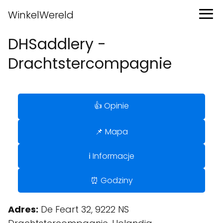
WinkelWereld
DHSaddlery -
Drachtstercompagnie
👍 Opinie
📌 Mapa
ℹ️ Informacje
⏰ Godziny
Adres:
De Feart 32, 9222 NS