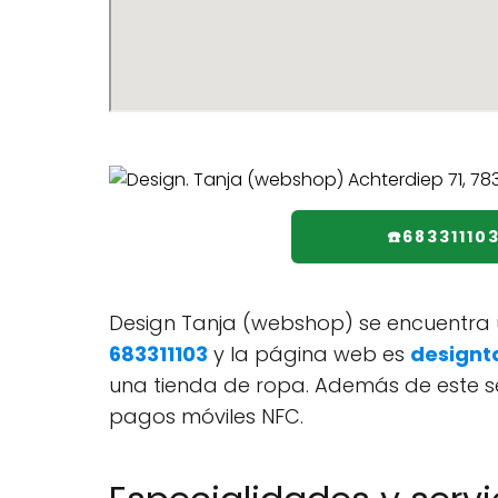
☎️68331110
Design Tanja (webshop) se encuentra u
683311103
y la página web es
designt
una tienda de ropa. Además de este se
pagos móviles NFC.