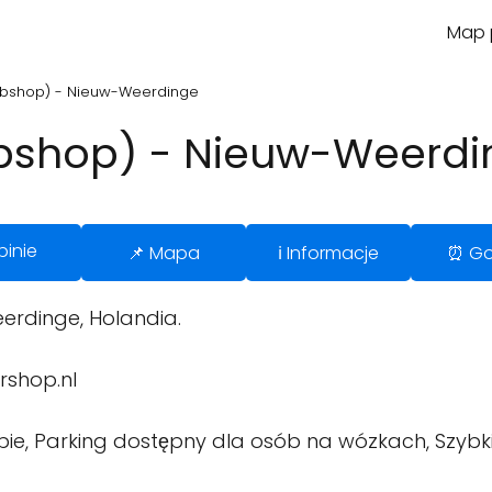
Map p
ebshop) - Nieuw-Weerdinge
ebshop) - Nieuw-Weerdi
pinie
📌 Mapa
ℹ️ Informacje
⏰ Go
erdinge, Holandia.
rshop.nl
pie, Parking dostępny dla osób na wózkach, Szybk