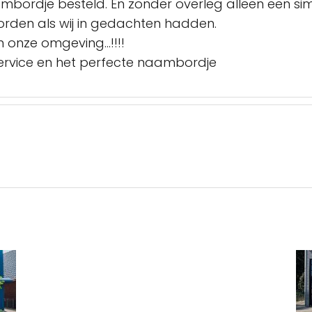
rdje besteld. En zonder overleg alleen een simpel
rden als wij in gedachten hadden.
n onze omgeving...!!!!
ervice en het perfecte naambordje