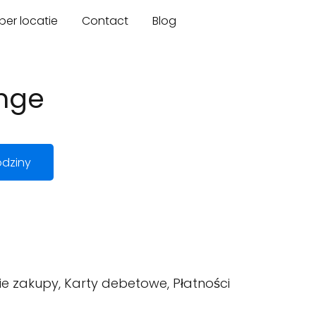
er locatie
Contact
Blog
nge
dziny
ie zakupy, Karty debetowe, Płatności