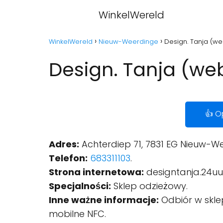
WinkelWereld
WinkelWereld
Nieuw-Weerdinge
Design. Tanja (w
Design. Tanja (w
👍 O
Adres:
Achterdiep 71, 7831 EG Nieuw-We
Telefon:
683311103
.
Strona internetowa:
designtanja.24uu
Specjalności:
Sklep odzieżowy.
Inne ważne informacje:
Odbiór w skle
mobilne NFC.