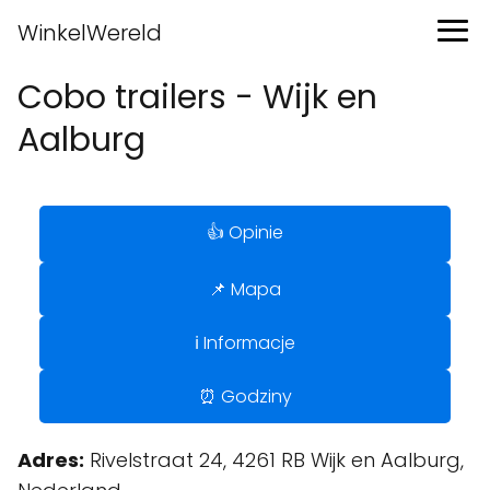
WinkelWereld
Cobo trailers - Wijk en
Aalburg
👍 Opinie
📌 Mapa
ℹ️ Informacje
⏰ Godziny
Adres:
Rivelstraat 24, 4261 RB Wijk en Aalburg,