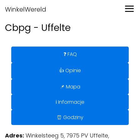
WinkelWereld
Cbpg - Uffelte
❓ FAQ
👍 Opinie
📌 Mapa
ℹ️ Informacje
⏰ Godziny
Adres:
Winkelsteeg 5, 7975 PV Uffelte,