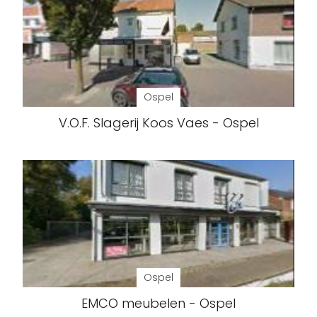
Ospel
V.O.F. Slagerij Koos Vaes - Ospel
Ospel
EMCO meubelen - Ospel