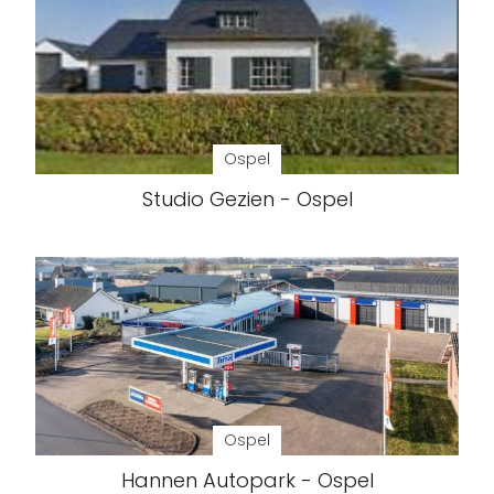
Ospel
Studio Gezien - Ospel
Ospel
Hannen Autopark - Ospel