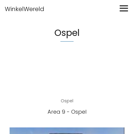
WinkelWereld
Ospel
Ospel
Area 9 - Ospel