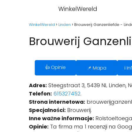
WinkelWereld
WinkelWereld
Linden
Brouwerij Ganzenliefde - Lin
Brouwerij Ganzenli
👍 Opinie
📌 Mapa
ℹ️ 
Adres:
Steegstraat 3, 5439 NL Linden, 
Telefon:
615327452
.
Strona internetowa:
brouwerijganzenli
Specjalności:
Brouwerij.
Inne ważne informacje:
Rolstoeltoegan
Opinie:
Ta firma ma 1 recenzji na Goog