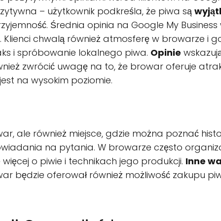
pozytywna – użytkownik podkreśla, że piwa są
wyjąt
rzyjemność. Średnia opinia na Google My Business 
 Klienci chwalą również atmosferę w browarze i g
laks i spróbowanie lokalnego piwa.
Opinie
wskazują
nież zwrócić uwagę na to, że browar oferuje atra
jest na wysokim poziomie.
war, ale również miejsce, gdzie można poznać histor
wiadania na pytania. W browarze często organizo
ięcej o piwie i technikach jego produkcji.
Inne wa
owar będzie oferował również możliwość zakupu pi