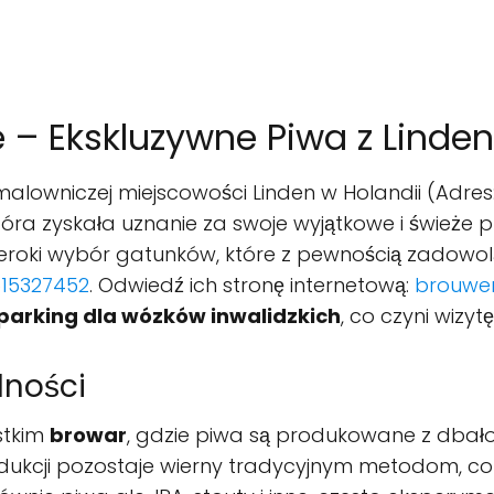
e – Ekskluzywne Piwa z Linden
alowniczej miejscowości Linden w Holandii (Adres:
óra zyskała uznanie za swoje wyjątkowe i świeże pr
szeroki wybór gatunków, które z pewnością zadow
15327452
. Odwiedź ich stronę internetową:
brouwer
parking dla wózków inwalidzkich
, co czyni wizy
lności
stkim
browar
, gdzie piwa są produkowane z dbało
rodukcji pozostaje wierny tradycyjnym metodom, co