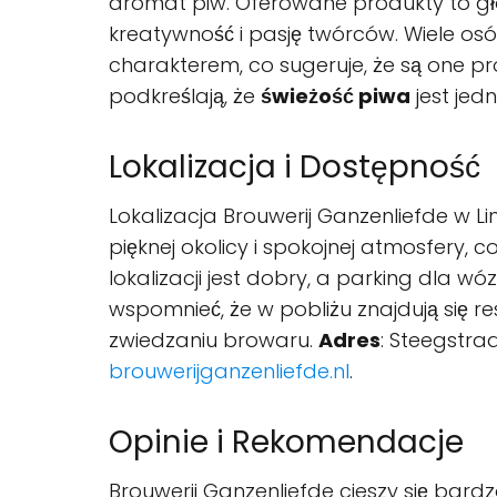
aromat piw. Oferowane produkty to głów
kreatywność i pasję twórców. Wiele osó
charakterem, co sugeruje, że są one p
podkreślają, że
świeżość piwa
jest jed
Lokalizacja i Dostępność
Lokalizacja Brouwerij Ganzenliefde w Li
pięknej okolicy i spokojnej atmosfery,
lokalizacji jest dobry, a parking dla
wspomnieć, że w pobliżu znajdują się r
zwiedzaniu browaru.
Adres
: Steegstra
brouwerijganzenliefde.nl
.
Opinie i Rekomendacje
Brouwerij Ganzenliefde cieszy się bard