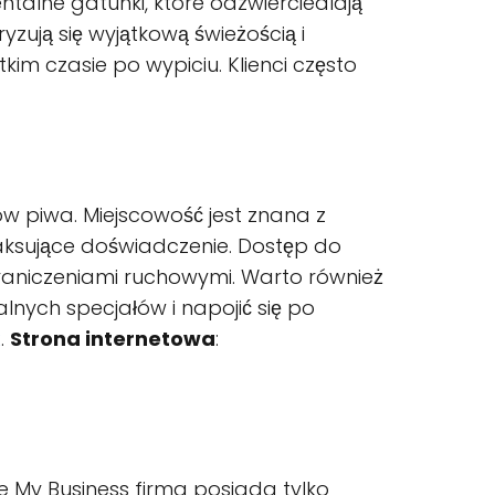
ntalne gatunki, które odzwierciedlają
zują się wyjątkową świeżością i
m czasie po wypiciu. Klienci często
ków piwa. Miejscowość jest znana z
elaksujące doświadczenie. Dostęp do
raniczeniami ruchowymi. Warto również
lnych specjałów i napojić się po
2
.
Strona internetowa
:
e My Business firma posiada tylko