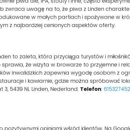
nie piwa ale, IPA, stouty i inne, często eksperyme
b zwraca uwagę na to, że piwa z Linden charaktery
rodukowane w małych partiach i spożywane w krótki
nym z najbardziej cenionych aspektów oferty.
nden to zaleta, która przyciąga turystów i miłośni
 co sprawia, że wizyta w browarze to przyjemne i r
 wózków inwalidzkich zapewnia wygodę osobom z og
estauracje i kawiarnie, gdzie można spróbować loka
at 3, 5439 NL Linden, Nederland.
Telefon
:
61532745
zo pozytywnymi opiniami wśród klientów. Na Googl