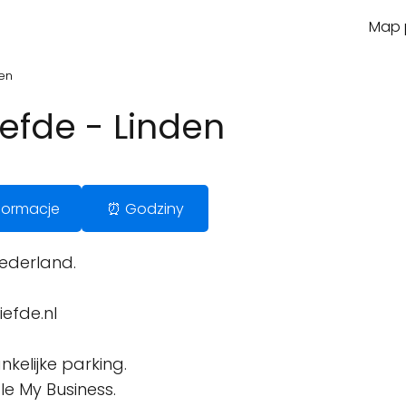
Map p
den
efde - Linden
Informacje
⏰ Godziny
Nederland.
efde.nl
kelijke parking.
le My Business.