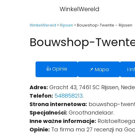
WinkelWereld
WinkelWereld
Rijssen
Bouwshop-Twente - Rijssen
Bouwshop-Twente 
👍 Opinie
📌 Mapa
ℹ️ 
Adres:
Gracht 43, 7461 SC Rijssen, Nede
Telefon:
548858213
.
Strona internetowa:
bouwshop-twent
Specjalności:
Groothandelaar.
Inne ważne informacje:
Rolstoeltoegan
Opinie:
Ta firma ma 27 recenzji na Goo