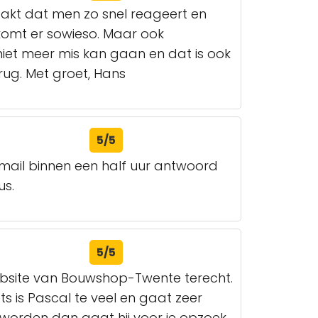
akt dat men zo snel reageert en
 komt er sowieso. Maar ook
niet meer mis kan gaan en dat is ook
rug. Met groet, Hans
5/5
mail binnen een half uur antwoord
us.
5/5
ebsite van Bouwshop-Twente terecht.
ts is Pascal te veel en gaat zeer
 worden dan gaat hij voor je opzoek