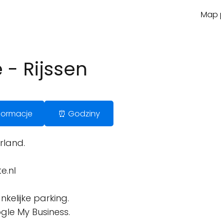
Map p
- Rijssen
Informacje
⏰ Godziny
rland.
e.nl
kelijke parking.
gle My Business.