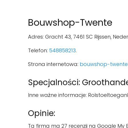
Bouwshop-Twente
Adres: Gracht 43, 7461 SC Rijssen, Nede
Telefon:
548858213
.
Strona internetowa:
bouwshop-twente.
Specjalności: Groothande
Inne ważne informacje: Rolstoeltoeganke
Opinie:
Ta firma ma 27 recenzji na Google My B