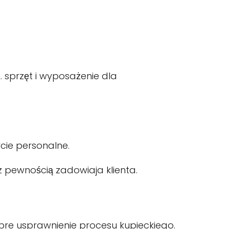
sprzęt i wyposażenie dla
cie personalne.
 pewnością zadowiaja klienta.
re usprawnienie procesu kupieckiego.