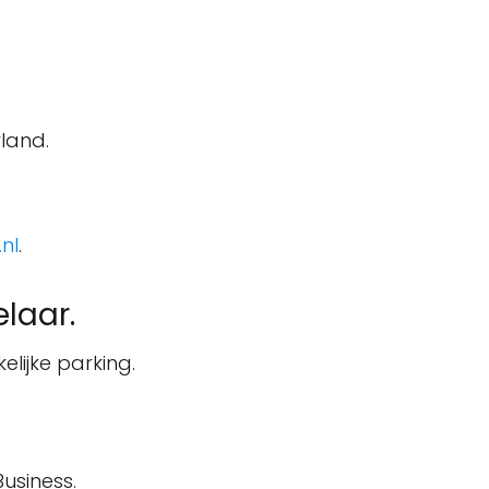
rland.
nl
.
laar.
lijke parking.
usiness.