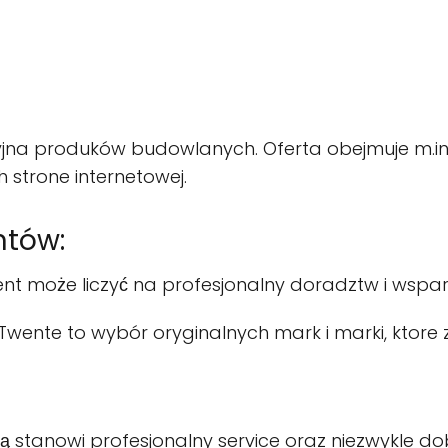
na produków budowlanych. Oferta obejmuje m.in. 
 strone internetowej.
ntów:
ent może liczyć na profesjonalny doradztw i wspar
nte to wybór oryginalnych mark i marki, ktore z
tanowi profesjonalny service oraz niezwykle dob