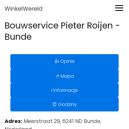
WinkelWereld
Bouwservice Pieter Roijen -
Bunde
👍 Opinie
📌 Mapa
ℹ️ Informacje
⏰ Godziny
Adres:
Meerstraat 29, 6241 ND Bunde,