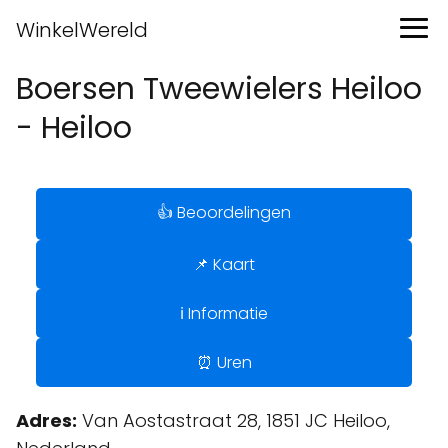
WinkelWereld
Boersen Tweewielers Heiloo
- Heiloo
👍 Beoordelingen
📌 Kaart
ℹ️ Informatie
⏰ Uren
Adres:
Van Aostastraat 28, 1851 JC Heiloo,