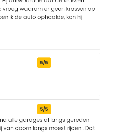
. Hij antwoordde dat de krassen
n ik vroeg waarom er geen krassen op
oen ik de auto ophaalde, kon hij
5/5
5/5
ijna alle garages al langs gereden .
 van doorn langs moest rijden . Dat