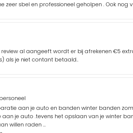
 me zeer sbel en professioneel geholpen . Ook nog v
review al aangeeft wordt er bij afrekenen €5 ext
) als je niet contant betaald..
 personeel
paratie aan je auto en banden winter banden zome
atie aan je auto .tevens het opslaan van je winte
an willen raden ...