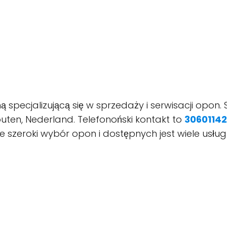
specjalizującą się w sprzedaży i serwisacji opon. S
outen, Nederland. Telefonoński kontakt to
3060114
uje szeroki wybór opon i dostępnych jest wiele usłu