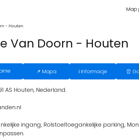
Map p
rn - Houten
e Van Doorn - Houten
pinie
📌 Mapa
ℹ️ Informacje
⏰ Go
91 AS Houten, Nederland.
nden.nl
kelijke ingang, Rolstoeltoegankelijke parking, Mon
inpassen.