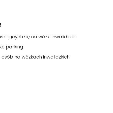
e
zających się na wózki inwalidzkie:
jke parking
la osób na wózkach inwalidzkich