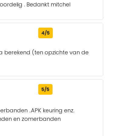
oordelig . Bedankt mitchel
4/5
ra berekend (ten opzichte van de
5/5
rbanden ..APK keuring enz.
r banden en zomerbanden