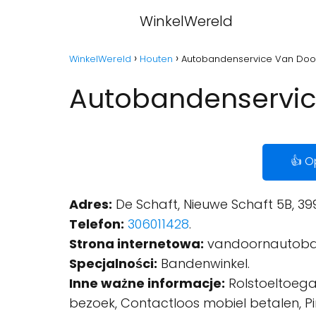
WinkelWereld
WinkelWereld
Houten
Autobandenservice Van Doo
Autobandenservic
👍 O
Adres:
De Schaft, Nieuwe Schaft 5B, 39
Telefon:
306011428
.
Strona internetowa:
vandoornautoba
Specjalności:
Bandenwinkel.
Inne ważne informacje:
Rolstoeltoegan
bezoek, Contactloos mobiel betalen, P