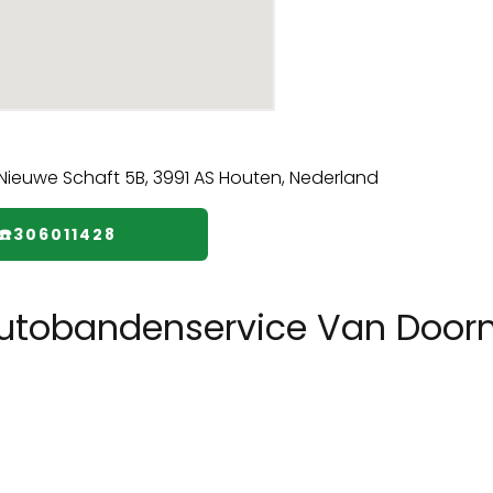
☎️306011428
utobandenservice Van Door