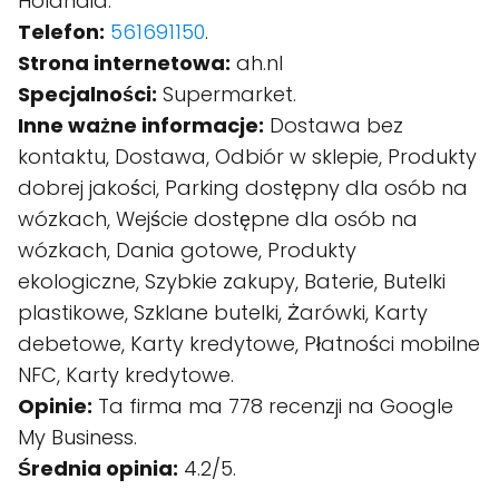
Holandia.
Telefon:
561691150
.
Strona internetowa:
ah.nl
Specjalności:
Supermarket.
Inne ważne informacje:
Dostawa bez
kontaktu, Dostawa, Odbiór w sklepie, Produkty
dobrej jakości, Parking dostępny dla osób na
wózkach, Wejście dostępne dla osób na
wózkach, Dania gotowe, Produkty
ekologiczne, Szybkie zakupy, Baterie, Butelki
plastikowe, Szklane butelki, Żarówki, Karty
debetowe, Karty kredytowe, Płatności mobilne
NFC, Karty kredytowe.
Opinie:
Ta firma ma 778 recenzji na Google
My Business.
Średnia opinia:
4.2/5.