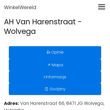
WinkelWereld
AH Van Harenstraat -
Wolvega
👍 Opinie
📌 Mapa
ℹ️ Informacje
⏰ Godziny
Adres:
Van Harenstraat 66, 8471 JG Wolvega,