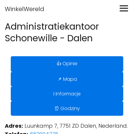
WinkelWereld
Administratiekantoor
Schonewille - Dalen
👍 Opinie
📌 Mapa
ℹ️ Informacje
⏰ Godziny
Adres:
Luunkamp 7, 7751 ZD Dalen, Nederland.