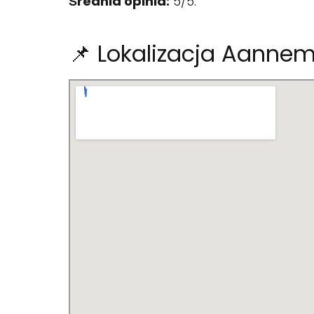
Średnia opinia:
5/5.
📌 Lokalizacja Aannem