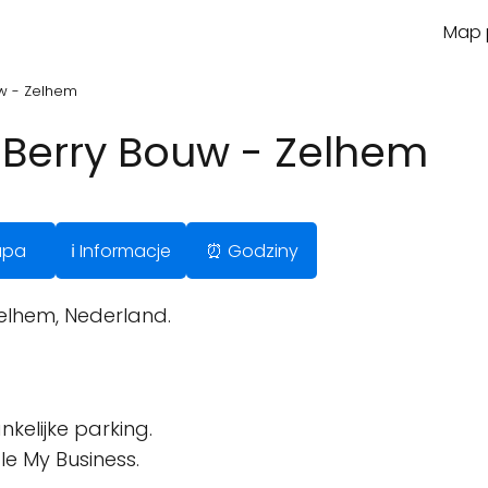
Map p
w - Zelhem
 Berry Bouw - Zelhem
apa
ℹ️ Informacje
⏰ Godziny
elhem, Nederland.
kelijke parking.
le My Business.