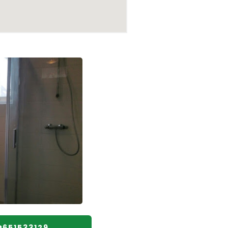
☎️651533129