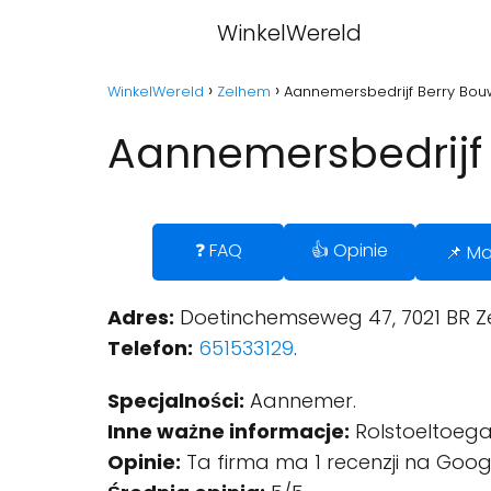
WinkelWereld
WinkelWereld
Zelhem
Aannemersbedrijf Berry Bou
Aannemersbedrijf
❓ FAQ
👍 Opinie
📌 M
Adres:
Doetinchemseweg 47, 7021 BR Z
Telefon:
651533129
.
Specjalności:
Aannemer.
Inne ważne informacje:
Rolstoeltoegan
Opinie:
Ta firma ma 1 recenzji na Goog