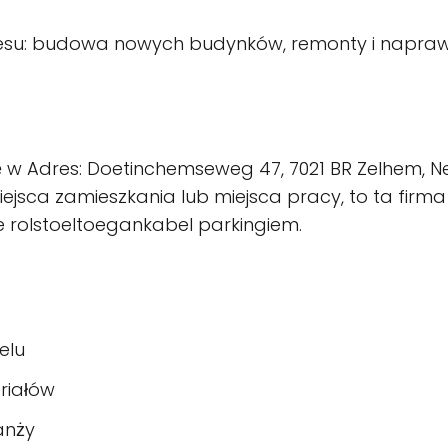
esu: budowa nowych budynków, remonty i naprawy
 w Adres: Doetinchemseweg 47, 7021 BR Zelhem, Ned
jsca zamieszkania lub miejsca pracy, to ta firma
 rolstoeltoegankabel parkingiem.
elu
riałów
anży