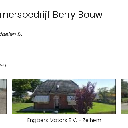
mersbedrijf Berry Bouw
ddelen D.
burg
Engbers Motors B.V. - Zelhem