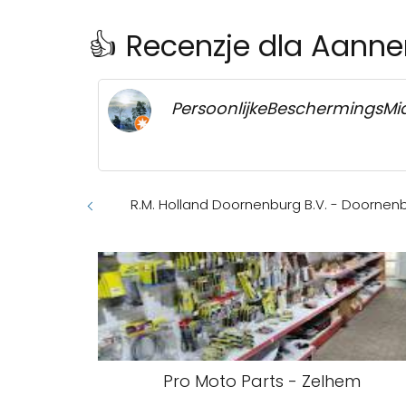
👍 Recenzje dla Aanne
PersoonlijkeBeschermingsMi
R.M. Holland Doornenburg B.V. - Doornen
Pro Moto Parts - Zelhem