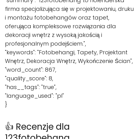
"summary": "123fotobehang to holenderska
firma specjalizująca się w projektowaniu, druku
i montażu fotobehangów oraz tapet,
oferująca kompleksowe rozwiązania dla
dekoracji wnętrz z wysoką jakością i
profesjonalnym podejściem.",
"keywords": "Fotobehangi, Tapety, Projektant
Wnętrz, Dekoracja Wnętrz, Wykończenie Ścian",
"word_count": 867,
"quality_score": 8,
"has__tags": "true",
"language_used": "pl"
}
👍 Recenzje dla
123fotobehang