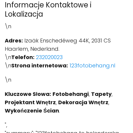
Informacje Kontaktowe i
Lokalizacja
\n
Adres:
Izaäk Enschedéweg 44K, 2031 CS
Haarlem, Nederland.
\n
Telefon:
232020023
\n
Strona internetowa:
123fotobehang.nl
\n
Kluczowe Słowa:
Fotobehangi
,
Tapety
,
Projektant Wnętrz
,
Dekoracja Wnętrz
,
Wykończenie Ścian
.
",