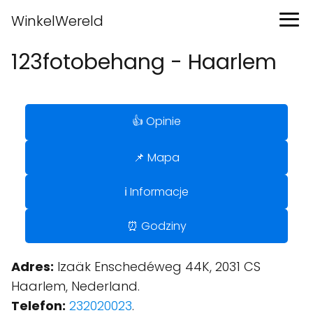
WinkelWereld
123fotobehang - Haarlem
👍 Opinie
📌 Mapa
ℹ️ Informacje
⏰ Godziny
Adres:
Izaäk Enschedéweg 44K, 2031 CS
Haarlem, Nederland.
Telefon:
232020023
.